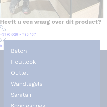
Heeft u een vraag over dit product?
+31 (0)528 - 795 167
info@het-tegelplein.nl
Beton
Houtlook
Outlet
Wandtegels
Sanitair
Koopjeshoek