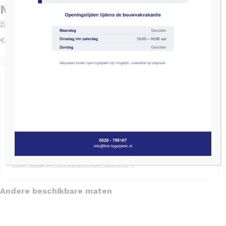
N-LOGAN GRIGIO 59.2 X 59.2
Beton
2
€
39,95
/ m
Levertijd: 2 tot 4 weken
SKU: 1010377
Op nalevering
Bereken het aantal pakken
Aantal m²
Snijverlies (%)
Aantal pakken
2
Hulp nodig bij het berekenen van je m
?
Andere beschikbare maten