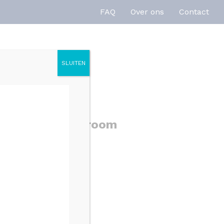
FAQ
Over ons
Contact
SLUITEN
enties
Inspiratie
elmengkraan chroom
10600