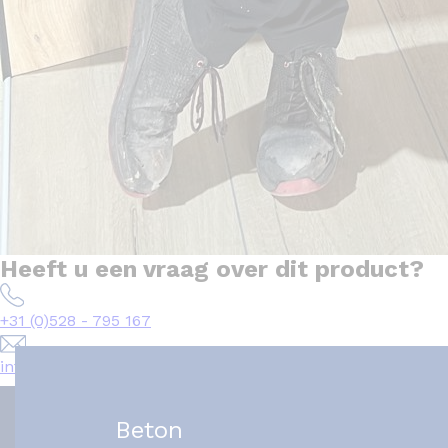
Heeft u een vraag over dit product?
+31 (0)528 - 795 167
info@het-tegelplein.nl
Beton