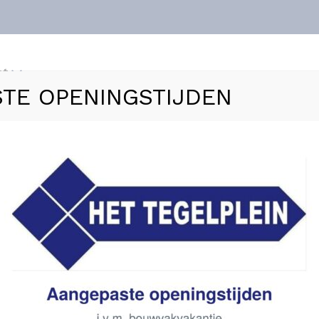
nt
TE OPENINGSTIJDEN
ls
Vloerverwarming
Sanitair
Zakelijk
Refer
»
Chrome-Polina” wastafelmengkraan chroom
Chrome-Polina” wastaf
Chroom (Chrome)
€
196,00
Levertijd: 2 tot 4 weken
SKU: 40
Op nalevering
Beschikbaar via nabestelling
In winkelmand