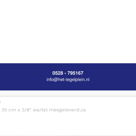
n chroom
Aflevering in overleg
Op voorraad is binnen 
14 dagen bedenktijd
Niet goed? Geld terug!
a
n 35 cm x 3/8″ wartel meegeleverd:
Ja