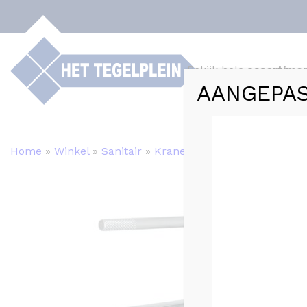
Bekijk hele
assortime
AANGEPAS
Webshop
Tege
Home
»
Winkel
»
Sanitair
»
Kranen
»
Chroom (Chrome)