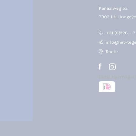
Kanaalweg 5a
7902 LH Hoogeve
+31 (0)528 - 
info@het-tegel
Route
Betalingsmogel