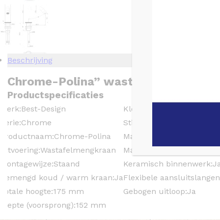
Beschrijving
Chrome-Polina” wastafelmengkraa
Productspecificaties
Merk:
Best-Design
Kleur:
Chroom
Serie:
Chrome
Stijl:
Modern
Productnaam:
Chrome-Polina
Materiaal:
Messing
Uitvoering:
Wastafelmengkraan
Materiaal greep:
Messing
Montagewijze:
Staand
Keramisch binnenwerk:
J
Gemengd koud / warm kraan:
Ja
Flexibele aansluitslange
Totale hoogte:
175 mm
Gebogen uitloop:
Ja
Diepte (voorsprong):
152 mm