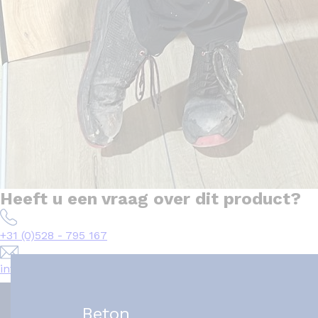
Heeft u een vraag over dit product?
+31 (0)528 - 795 167
info@het-tegelplein.nl
Beton