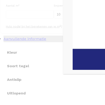
Aantal m²
Snijverlies (%)
Aa
2
Hulp nodig bij het berekenen van je m
?
Aanvullende informatie
Kleur
Soort tegel
Antislip
Uitlopend