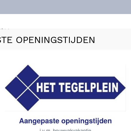
nt
TE OPENINGSTIJDEN
ls
Vloerverwarming
Sanitair
Zakelijk
Refer
– 30×120