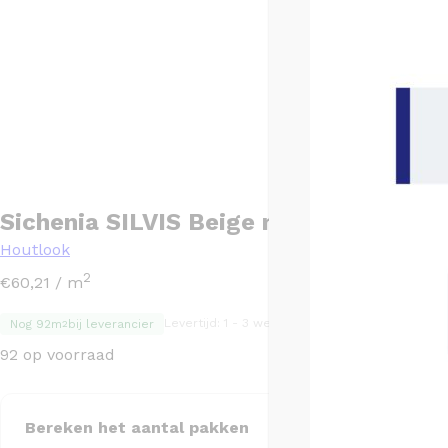
Sichenia SILVIS Beige mat – 30×120
Houtlook
2
€
60,21
/ m
Levertijd: 1 - 3 werkdagen
TGL code: TGL1487
Nog 92m
bij leverancier
2
92 op voorraad
Bereken het aantal pakken