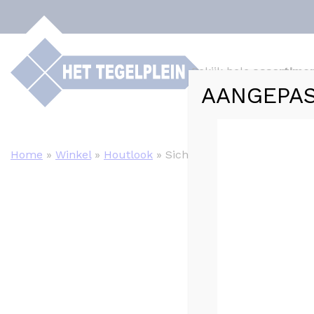
Bekijk hele
assortime
AANGEPAS
Webshop
Tege
Home
»
Winkel
»
Houtlook
»
Sichenia SILVIS Beige mat 