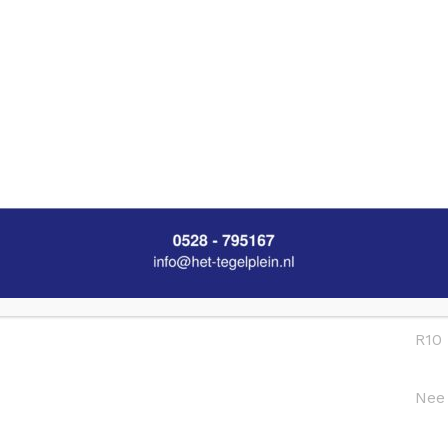
ntal pakken
Beig
Vloe
R10
Nee