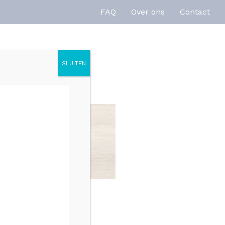
FAQ
Over ons
Contact
SLUITEN
enties
Inspiratie