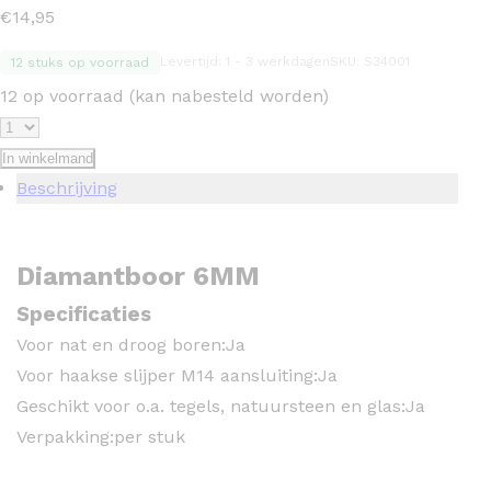
€
14,95
Levertijd: 1 - 3 werkdagen
SKU: S34001
12 stuks op voorraad
12 op voorraad (kan nabesteld worden)
In winkelmand
Beschrijving
Diamantboor 6MM
Specificaties
Voor nat en droog boren:
Ja
Voor haakse slijper M14 aansluiting:
Ja
Geschikt voor o.a. tegels, natuursteen en glas:
Ja
Verpakking:
per stuk