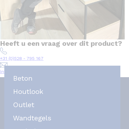
Heeft u een vraag over dit product?
+31 (0)528 - 795 167
info@het-tegelplein.nl
Beton
Houtlook
Outlet
Wandtegels