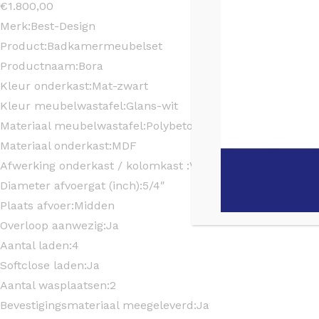
€
1.800,00
Merk:
Best-Design
Product:
Badkamermeubelset
Productnaam:
Bora
Kleur onderkast:
Mat-zwart
Kleur meubelwastafel:
Glans-wit
Materiaal meubelwastafel:
Polybeton
Materiaal onderkast:
MDF
Afwerking onderkast / kolomkast :
Vochtwerende pvc folie
Diameter afvoergat (inch):
5/4″
Plaats afvoer:
Midden
Overloop aanwezig:
Ja
Aantal laden:
4
Softclose laden:
Ja
Aantal wasplaatsen:
2
Bevestigingsmateriaal meegeleverd:
Ja