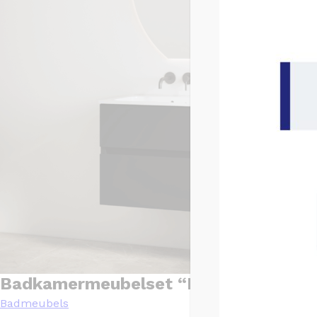
Badkamermeubelset “Bora” Mat-zwart
Badmeubels