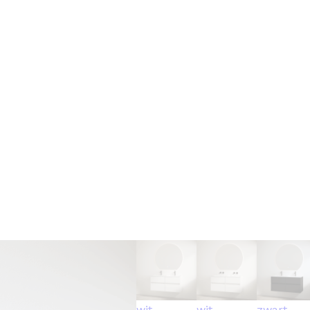
wit
wit
zwart