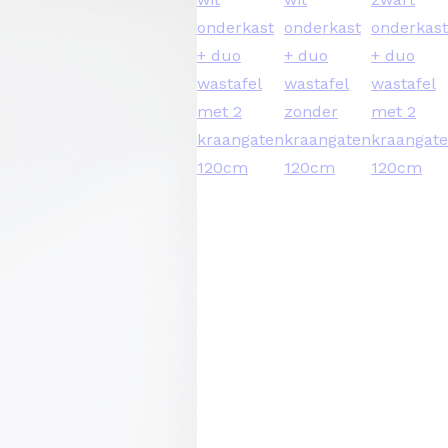
onderkast
onderkast
onderkast
+ duo
+ duo
+ duo
wastafel
wastafel
wastafel
met 2
zonder
met 2
kraangaten
kraangaten
kraangat
120cm
120cm
120cm