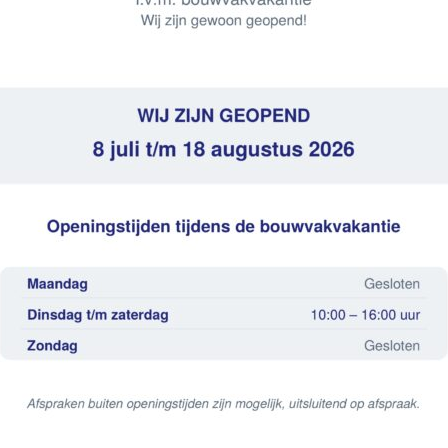
 onderkast + duo wastafel zonder k