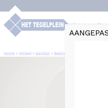
Bekijk hele
assortime
AANGEPAS
Webshop
Tege
Home
»
Winkel
»
Sanitair
»
Badmeubels
»
Badkamermeub