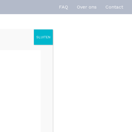
FAQ
Over ons
Contact
SLUITEN
enties
Inspiratie
r kraangaten 120cm