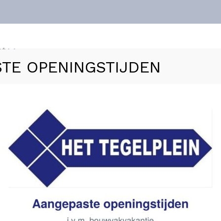
nt
TE OPENINGSTIJDEN
ls
Vloerverwarming
Sanitair
Zakelijk
Refer
elset “Bora” Mat-zwart onderkast + duo wastafel zonde