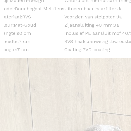
Stijl:
Modern-Design
Waterdicht membraam meege
Model:
Douchegoot Met flens
Uitneembaar haarfilter:
Ja
Materiaal:
RVS
Voorzien van stelpoten:
Ja
Kleur:
Mat-Goud
Zijaansluiting 40 mm:
Ja
Lengte:9
0 cm
Inclusief PE aansluit mof 40
Breedte:
7 cm
RVS haak aanwezig tbv.rooste
Hoogte:
7 cm
Coating:
PVD-coating