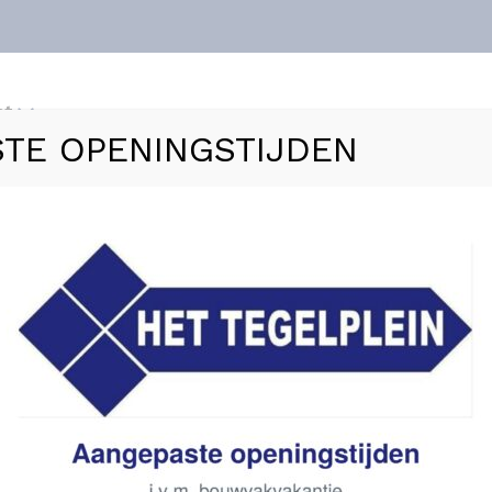
nt
TE OPENINGSTIJDEN
ls
Vloerverwarming
Sanitair
Zakelijk
Refer
met flens – 90 cm mat-goud
Aanbieding!