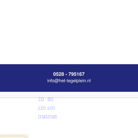
m mat-goud
70
80
cm
cm
mat
mat