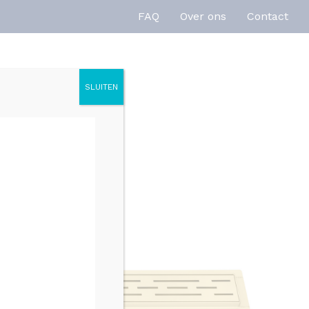
FAQ
Over ons
Contact
SLUITEN
enties
Inspiratie