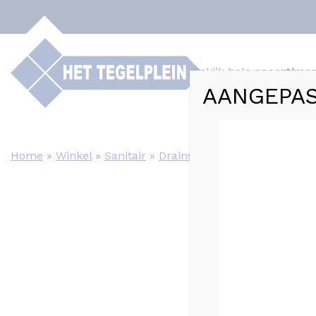
Bekijk hele
assortime
AANGEPAS
Webshop
Tege
Home
»
Winkel
»
Sanitair
»
Drains
»
Nancy douchegoot 