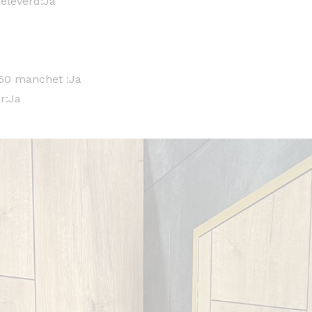
leverd:
Ja
/50 manchet :
Ja
r:
Ja