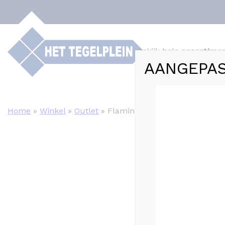
Bekijk hele
assortime
AANGEPAS
Webshop
Tege
Home
»
Winkel
»
Outlet
»
Flaminia space Warm – 60×6