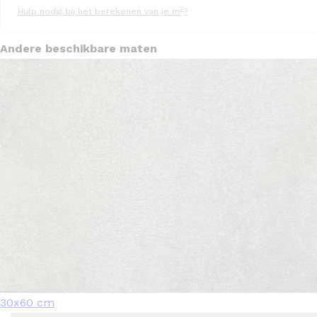
2
Hulp nodig bij het berekenen van je m
?
Andere beschikbare maten
30x60 cm