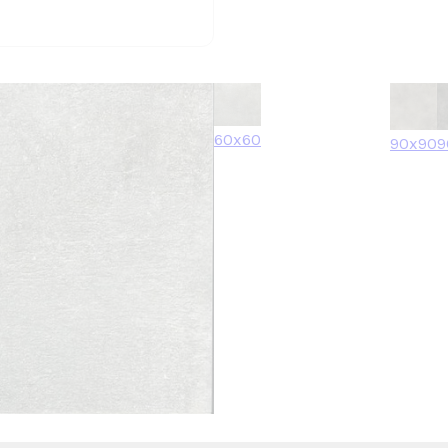
60x60
90x90
9