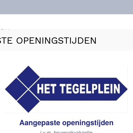
nt
TE OPENINGSTIJDEN
ls
Vloerverwarming
Sanitair
Zakelijk
Refer
0