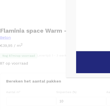
Flaminia space Warm – 60×60
Beton
2
€
39,95
/ m
Levertijd: 1 - 3 werkdagen
SKU: 141141
Nog 87m
op voorraad
2
87 op voorraad
Bereken het aantal pakken
Aantal m²
Snijverlies (%)
Aa