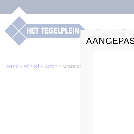
Bekijk hele
assortime
AANGEPAS
Webshop
Tege
Home
»
Winkel
»
Beton
»
Grandeur STARK Grijs mat – 