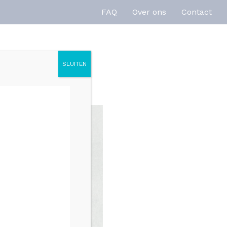
FAQ
Over ons
Contact
SLUITEN
enties
Inspiratie