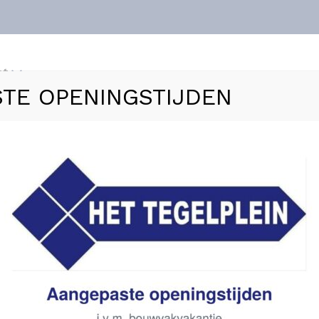
nt
TE OPENINGSTIJDEN
ls
Vloerverwarming
Sanitair
Zakelijk
Refer
30×60