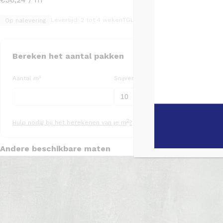
Levertijd: 2 tot 4 weken
TGL code: TGL1165
Op nalevering
Bereken het aantal pakken
Aantal m²
Snijverlies (%)
Aa
2
Hulp nodig bij het berekenen van je m
?
Andere beschikbare maten