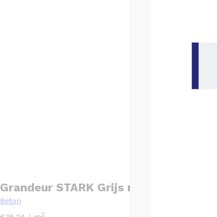
Grandeur STARK Grijs mat – 30×60
Beton
2
€
36,24
/ m