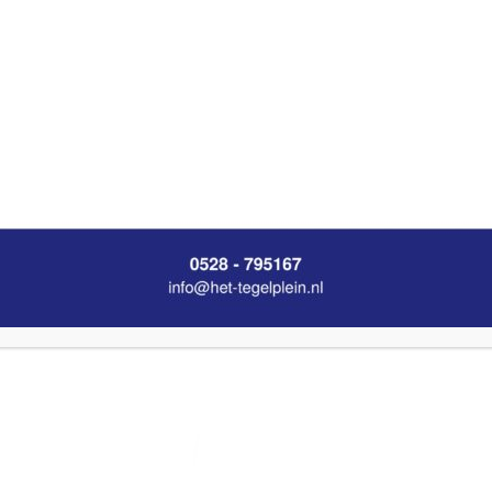
Nancy"
Line Impe
inbouwthermostaat
wastafelm
& inb.box 2
chroom