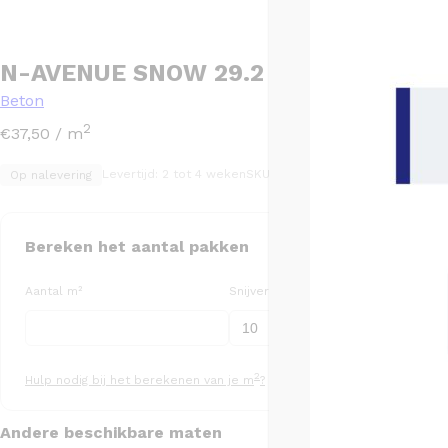
N-AVENUE SNOW 29.2 X 59.2
Beton
2
€
37,50
/ m
Levertijd: 2 tot 4 weken
SKU: 1010062
Op nalevering
Bereken het aantal pakken
Aantal m²
Snijverlies (%)
Aa
2
Hulp nodig bij het berekenen van je m
?
Andere beschikbare maten