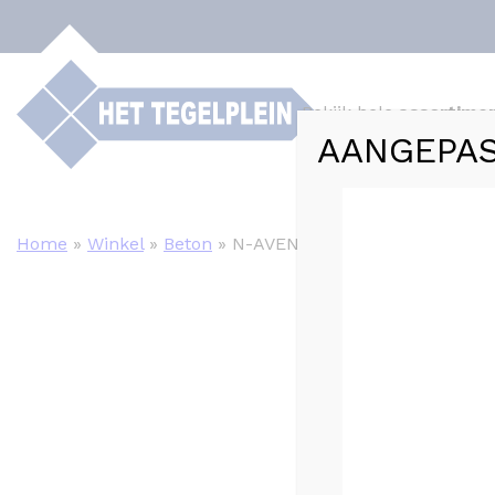
Bekijk hele
assortime
AANGEPAS
Webshop
Tege
Home
»
Winkel
»
Beton
»
N-AVENUE SNOW 29.2 X 59.2