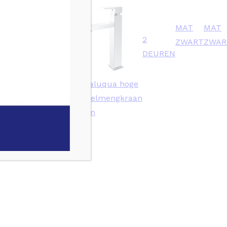
MAT
MAT
Line
2
ZWART
ZWAR
Meta
DEUREN
inbouw
ra
Line Paluqua hoge
engkraan
wastafelmengkraan
chroom