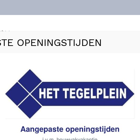
nt
TE OPENINGSTIJDEN
ls
Vloerverwarming
Sanitair
Zakelijk
Refer