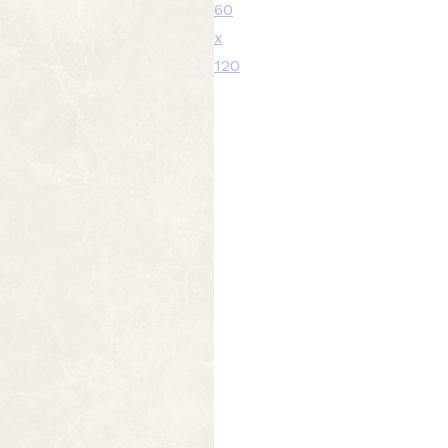
60
x
120