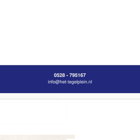
0 x 60
ntal pakken