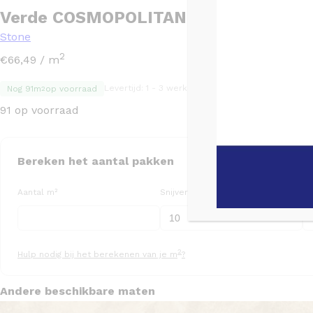
Verde COSMOPOLITAN Creme mat – 6
Stone
2
€
66,49
/ m
Levertijd: 1 - 3 werkdagen
SKU: TGL2382
Nog 91m
op voorraad
2
91 op voorraad
Bereken het aantal pakken
Aantal m²
Snijverlies (%)
Aa
2
Hulp nodig bij het berekenen van je m
?
Andere beschikbare maten