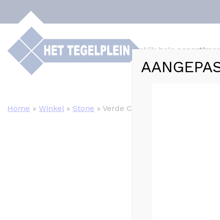
Bekijk hele
assortime
AANGEPAS
Webshop
Tege
Home
»
Winkel
»
Stone
»
Verde COSMOPOLITAN Creme m