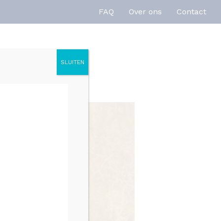
FAQ
Over ons
Contact
SLUITEN
enties
Inspiratie