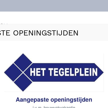
nt
TE OPENINGSTIJDEN
ls
Vloerverwarming
Sanitair
Zakelijk
Refer
at – 60 x 60