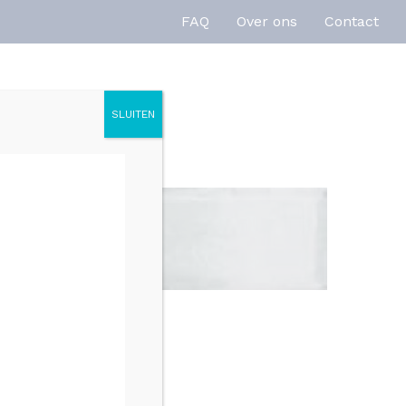
FAQ
Over ons
Contact
SLUITEN
enties
Inspiratie