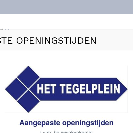
nt
TE OPENINGSTIJDEN
ls
Vloerverwarming
Sanitair
Zakelijk
Refer
O Blauw glans – 7.5×40
 glans – 7.5×40