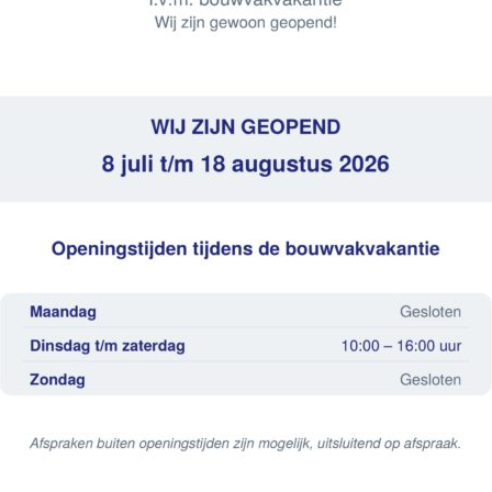
ntal pakken
Bla
Wand
nvt