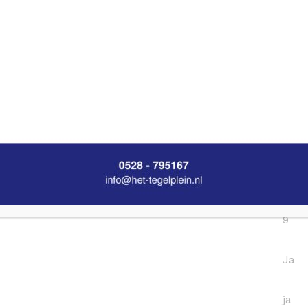
Nee
Nee
7.5
40
7.5x
9
Ja
ja