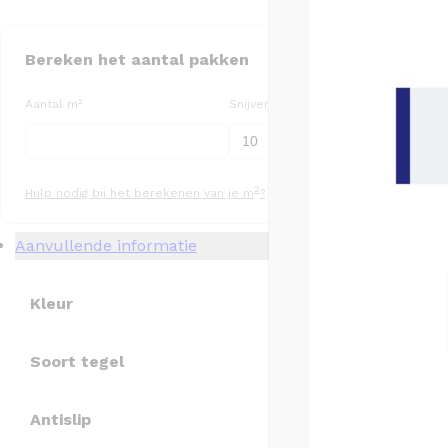
Bereken het aantal pakken
Aantal m²
Snijverlies (%)
Aa
2
Hulp nodig bij het berekenen van je m
?
Aanvullende informatie
Kleur
Soort tegel
Antislip