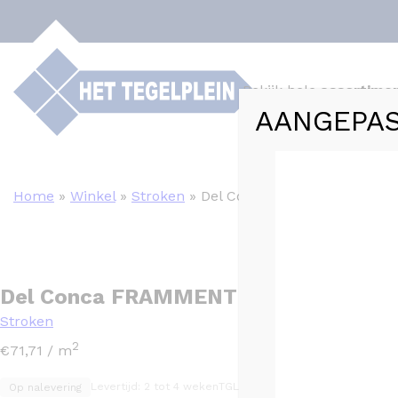
Bekijk hele
assortime
AANGEPAS
Webshop
Tege
Home
»
Winkel
»
Stroken
»
Del Conca FRAMMENTI AZURR
Del Conca FRAMMENTI AZURRO Blauw
Stroken
2
€
71,71
/ m
Levertijd: 2 tot 4 weken
TGL code: TGL1332
Op nalevering