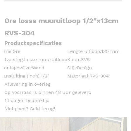
Ore losse muuruitloop 1/2″x13cm
RVS-304
Productspecificaties
Serie:
Ore
Lengte uitloop:
130 mm
Uitvoering:
Losse muuruitloop
Kleur:
RVS
Montagewijze:
Wand
Stijl:
Design
Aansluiting (inch):
1/2″
Materiaal:
RVS-304
Aflevering in overleg
Op voorraad is binnen 48 uur geleverd
14 dagen bedenktijd
Niet goed? Geld terug!