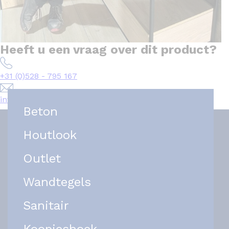
Heeft u een vraag over dit product?
+31 (0)528 - 795 167
info@het-tegelplein.nl
Beton
Houtlook
Outlet
Wandtegels
Sanitair
Koopjeshoek