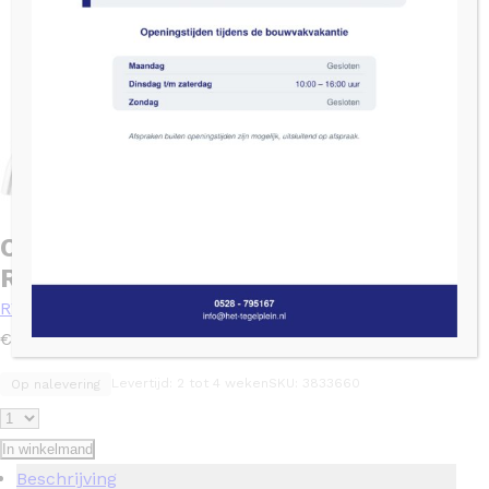
Ore losse muuruitloop 1/2″x13cm
RVS-304
RVS
€
99,00
Levertijd: 2 tot 4 weken
SKU: 3833660
Op nalevering
In winkelmand
Beschrijving