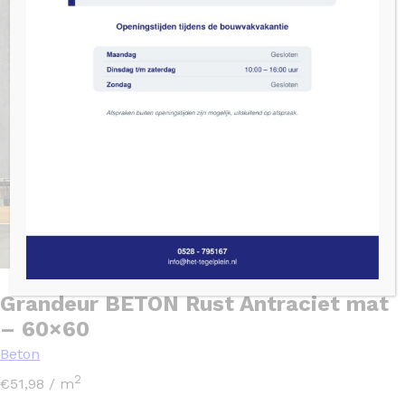
Grandeur BETON Rust Antraciet mat
– 60×60
Beton
2
€
51,98
/ m