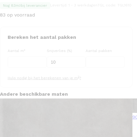
Levertijd: 1 - 3 werkdagen
TGL code: TGL1610
Nog 83m
bij leverancier
2
83 op voorraad
Bereken het aantal pakken
Aantal m²
Snijverlies (%)
Aantal pakken
2
Hulp nodig bij het berekenen van je m
?
Andere beschikbare maten
9