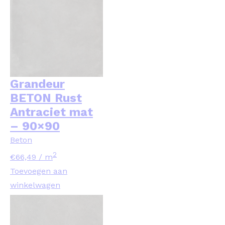
Grandeur
BETON Rust
Antraciet mat
– 90×90
Beton
2
€
66,49
/ m
Toevoegen aan
winkelwagen