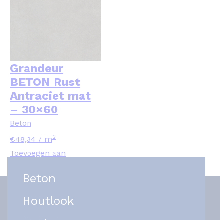
Grandeur
BETON Rust
Antraciet mat
– 30×60
Beton
2
€
48,34
/ m
Toevoegen aan
winkelwagen
Beton
Houtlook