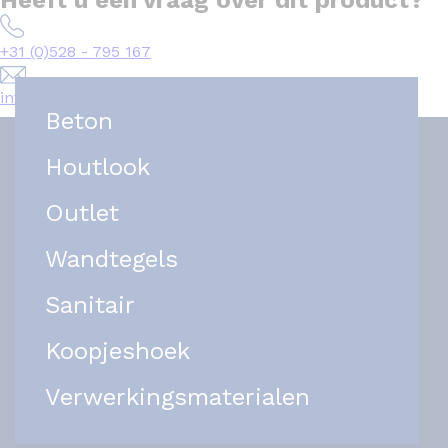
+31 (0)528 - 795 167
info@het-tegelplein.nl
Beton
Houtlook
Outlet
Wandtegels
Sanitair
Koopjeshoek
Verwerkingsmaterialen