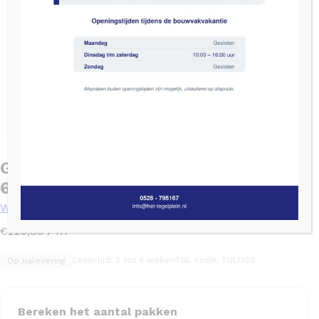
Grandeur HAWAIIAN Blauw glans –
6.3cm x 12.5cm
Wandtegels
2
€
229,03
/ m
Levertijd: 2 tot 4 weken
TGL code: TGL1353
Op nalevering
Bereken het aantal pakken