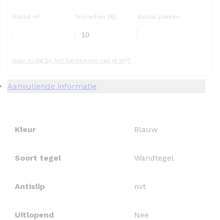
Aantal m²
Snijverlies (%)
Aantal pakken
2
Hulp nodig bij het berekenen van je m
?
Aanvullende informatie
Kleur
Blauw
Soort tegel
Wandtegel
Antislip
nvt
Uitlopend
Nee