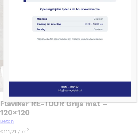
Flaviker RE-TOUR Grijs mat –
120×120
Beton
2
€
111,21
/ m