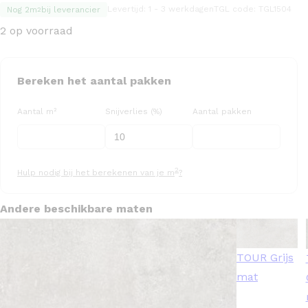
Levertijd: 1 - 3 werkdagen
TGL code: TGL1504
Nog 2m
bij leverancier
2
2 op voorraad
Bereken het aantal pakken
Aantal m²
Snijverlies (%)
Aantal pakken
2
Hulp nodig bij het berekenen van je m
?
Andere beschikbare maten
TOUR Grijs
mat