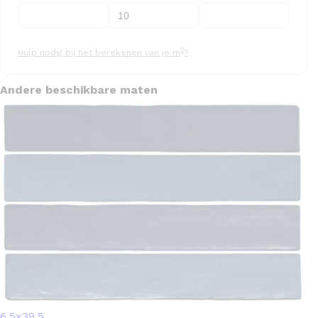
2
Hulp nodig bij het berekenen van je m
?
Andere beschikbare maten
6.5x39.5