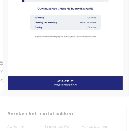
Sottocer SENSE Blauw mat – 13×13
Wandtegels
2
€
72,55
/ m
Levertijd: 2 tot 4 weken
TGL code: TGL1412
Op nalevering
Bereken het aantal pakken
Aantal m²
Snijverlies (%)
Aantal pakken