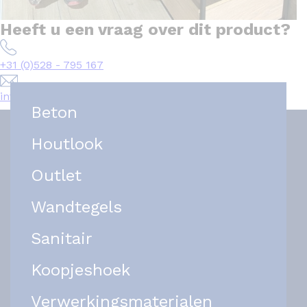
Heeft u een vraag over dit product?
+31 (0)528 - 795 167
info@het-tegelplein.nl
Beton
Houtlook
Outlet
Wandtegels
Sanitair
Koopjeshoek
Verwerkingsmaterialen