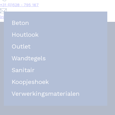
+31 (0)528 - 795 167
info@het-tegelplein.nl
Beton
Houtlook
Outlet
Wandtegels
Sanitair
Koopjeshoek
Verwerkingsmaterialen