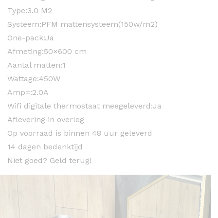
Type:
3.0 M2
Systeem:
PFM mattensysteem(150w/m2)
One-pack:
Ja
Afmeting:
50×600 cm
Aantal matten:
1
Wattage:
450W
Amp=:
2.0A
Wifi digitale thermostaat meegeleverd:
Ja
Aflevering in overleg
Op voorraad is binnen 48 uur geleverd
14 dagen bedenktijd
Niet goed? Geld terug!