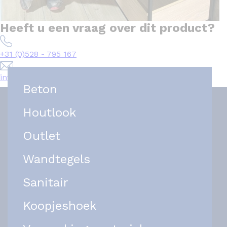
Heeft u een vraag over dit product?
+31 (0)528 - 795 167
info@het-tegelplein.nl
Beton
Houtlook
Outlet
Wandtegels
Sanitair
Koopjeshoek