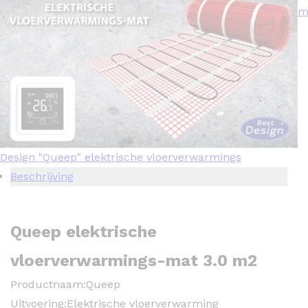
m
Design "Queep" elektrische vloerverwarmings
Beschrijving
Queep elektrische
vloerverwarmings-mat 3.0 m2
Productnaam:
Queep
Uitvoering:
Elektrische vloerverwarming