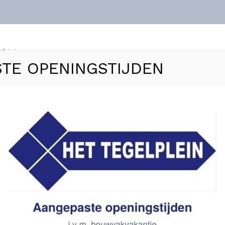
nt
TE OPENINGSTIJDEN
ls
Vloerverwarming
Sanitair
Zakelijk
Refer
tra Geoflex s1 groot formaat tegel 25 kg pallet
Atlas Ultra Geoflex s1 gr
Atlas verwerkingsmaterialen
€
1.836,00
Levertijd: 1 - 3 werkda
341 stuks op voorraad
341 op voorraad
In winkelmand