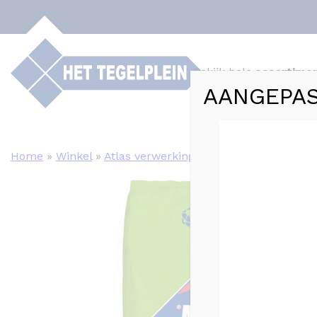
Bekijk hele
assortime
AANGEPAS
Webshop
Tege
Home
»
Winkel
»
Atlas verwerkingsmaterialen
»
Atlas Ul