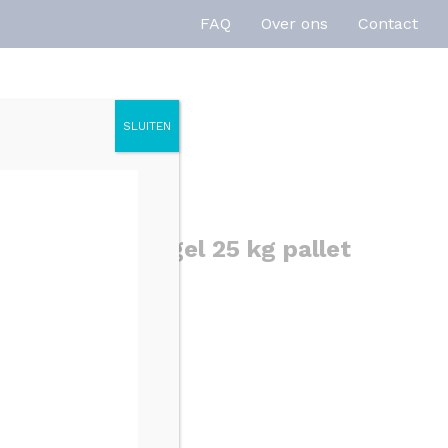
FAQ
Over ons
Contact
SLUITEN
enties
Inspiratie
oot formaat tegel 25 kg pallet
gen
SKU: 3300001-1