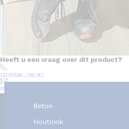
Heeft u een vraag over dit product?
+31 (0)528 - 795 167
info@het-tegelplein.nl
Beton
Houtlook