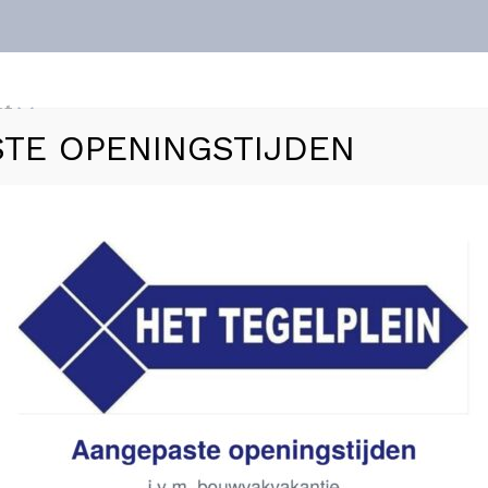
nt
TE OPENINGSTIJDEN
ls
Vloerverwarming
Sanitair
Zakelijk
Refer
ALONI INLOOPDOUCHEWAND MAT ZWART RASTER 120X