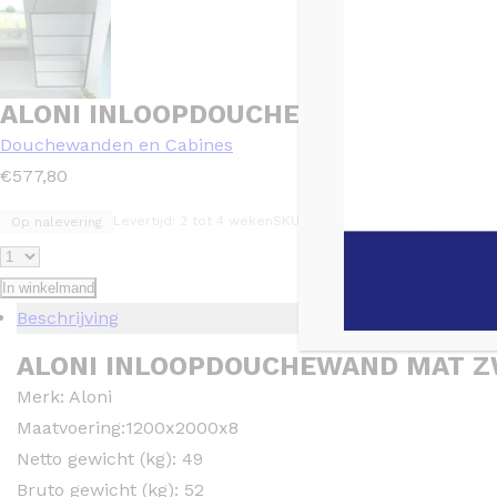
ALONI INLOOPDOUCHEWAND MAT ZW
Douchewanden en Cabines
€
577,80
Levertijd: 2 tot 4 weken
SKU: TEKO120
Op nalevering
In winkelmand
Beschrijving
ALONI INLOOPDOUCHEWAND MAT Z
Merk: Aloni
Maatvoering:1200x2000x8
Netto gewicht (kg): 49
Bruto gewicht (kg): 52