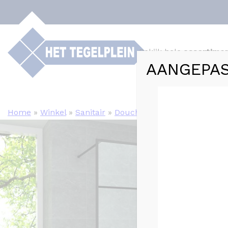
Bekijk hele
assortime
AANGEPAS
Webshop
Tege
Home
»
Winkel
»
Sanitair
»
Douchewanden en Cabines
»