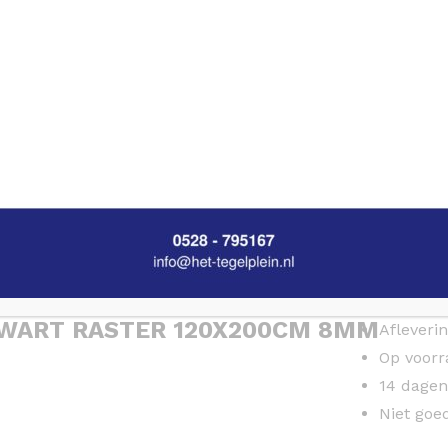
ART RASTER 120X200CM 8MM
WART RASTER 120X200CM 8MM
Afleverin
Op voorr
14 dagen
Niet goe