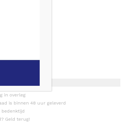
g in overleg
aad is binnen 48 uur geleverd
 bedenktijd
d? Geld terug!