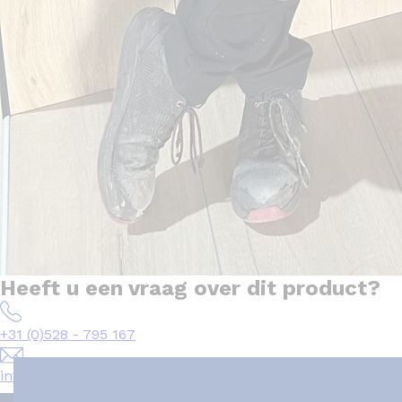
Heeft u een vraag over dit product?
+31 (0)528 - 795 167
info@het-tegelplein.nl