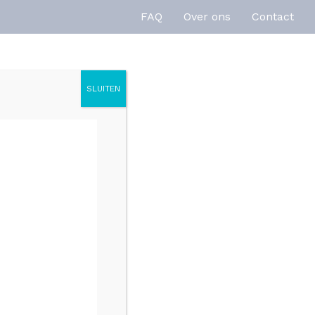
FAQ
Over ons
Contact
SLUITEN
enties
Inspiratie
200CM 8MM