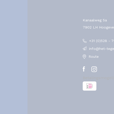
Kanaalweg 5a
7902 LH Hoogeve
+31 (0)528 - 
info@het-tegel
Route
Betalingsmogel