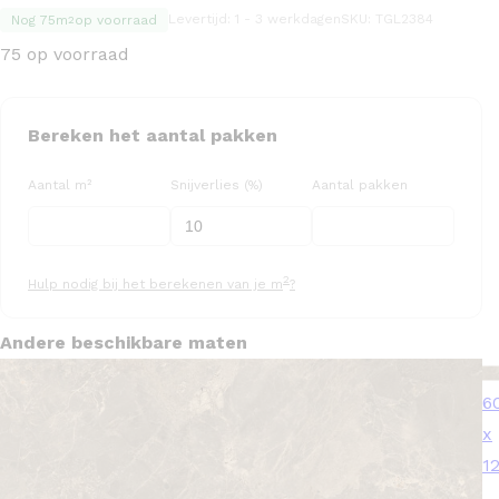
Levertijd: 1 - 3 werkdagen
SKU: TGL2384
Nog 75m
op voorraad
2
75 op voorraad
Bereken het aantal pakken
Aantal m²
Snijverlies (%)
Aantal pakken
2
Hulp nodig bij het berekenen van je m
?
Andere beschikbare maten
6
x
1