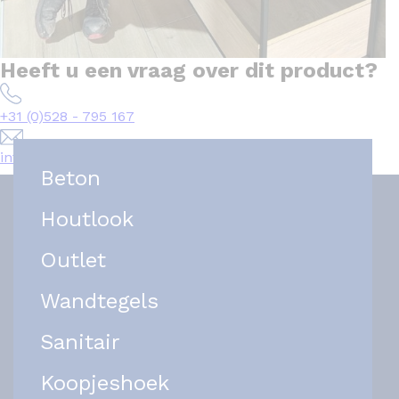
Heeft u een vraag over dit product?
+31 (0)528 - 795 167
info@het-tegelplein.nl
Beton
Houtlook
Outlet
Wandtegels
Sanitair
Koopjeshoek