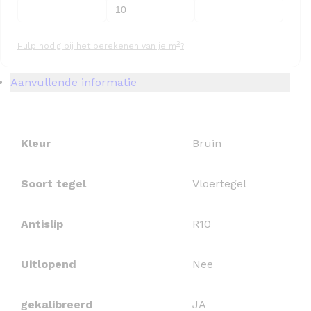
2
Hulp nodig bij het berekenen van je m
?
Aanvullende informatie
Kleur
Bruin
Soort tegel
Vloertegel
Antislip
R10
Uitlopend
Nee
gekalibreerd
JA