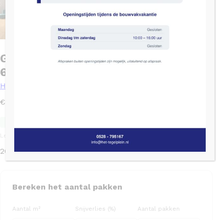
Geo Tiles EBONY Miel Bruin mat –
60×120
Houtlook
2
€
48,34
/ m
Nog 200m
bij leverancier
2
Levertijd: 1 - 3 werkdagen
TGL code: TGL1433
200 op voorraad
Bereken het aantal pakken
Aantal m²
Snijverlies (%)
Aantal pakken