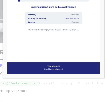
Rak SURFACE Antraciet NIGHT mat
– 30×60
Beton
2
€
52,71
/ m
Levertijd: 1 - 3 werkdagen
TGL code: TGL1234
Nog 49m
bij leverancier
2
49 op voorraad