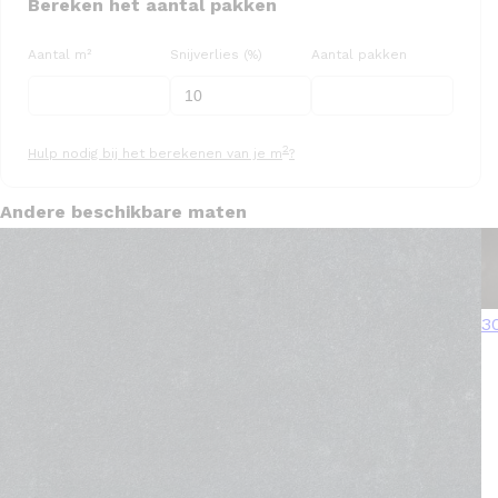
Bereken het aantal pakken
Aantal m²
Snijverlies (%)
Aantal pakken
2
Hulp nodig bij het berekenen van je m
?
Andere beschikbare maten
3