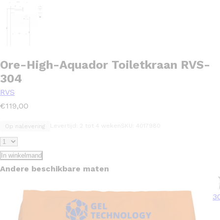
Ore-High-Aquador Toiletkraan RVS-
304
RVS
€
119,00
Levertijd: 2 tot 4 weken
SKU: 4017980
Op nalevering
In winkelmand
Andere beschikbare maten
3