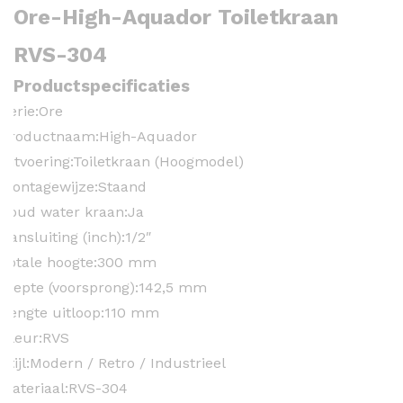
Ore-High-Aquador Toiletkraan
RVS-304
Productspecificaties
Serie:
Ore
Productnaam:
High-Aquador
Uitvoering:
Toiletkraan (Hoogmodel)
Montagewijze:
Staand
Koud water kraan:
Ja
Aansluiting (inch):
1/2″
Totale hoogte:
300 mm
Diepte (voorsprong):
142,5 mm
Lengte uitloop:
110 mm
Kleur:
RVS
Stijl:
Modern / Retro / Industrieel
Materiaal:
RVS-304