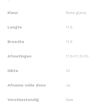
Kleur
Rose glans
Lengte
11.5
Breedte
11.5
Afmetingen
11.5×11.5×10
Dikte
10
Afname volle doos
Ja
Vorstbestendig
Nee