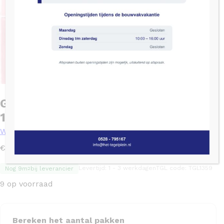
Grandeur MAROC Rose glans –
11.5×11.5
Wandtegels
2
€
120,73
/ m
Levertijd: 1 - 3 werkdagen
TGL code: TGL1359
Nog 9m
bij leverancier
2
9 op voorraad
Bereken het aantal pakken