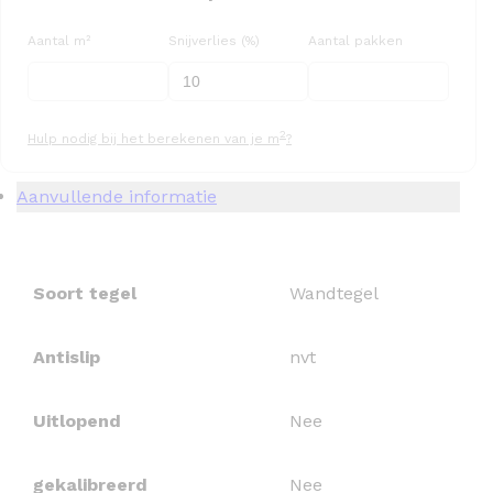
Aantal m²
Snijverlies (%)
Aantal pakken
2
Hulp nodig bij het berekenen van je m
?
Aanvullende informatie
Soort tegel
Wandtegel
Antislip
nvt
Uitlopend
Nee
gekalibreerd
Nee