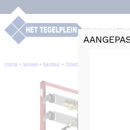
Bekijk hele
assortime
AANGEPAS
Webshop
Tege
Home
»
Winkel
»
Sanitair
»
Toilet / Toebehoren
»
TECEP