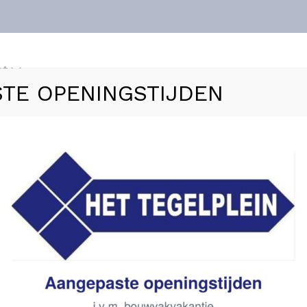
nt
TE OPENINGSTIJDEN
ls
Vloerverwarming
Sanitair
Zakelijk
Refer
ROFIL URINOIR-INBOUWFRAME – MET TECE DRUKSPOELE