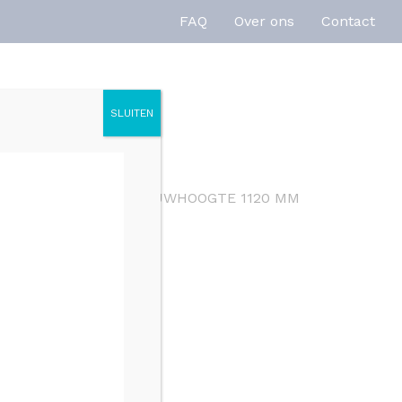
FAQ
Over ons
Contact
SLUITEN
enties
Inspiratie
RBEHUIZING U 1 – BOUWHOOGTE 1120 MM