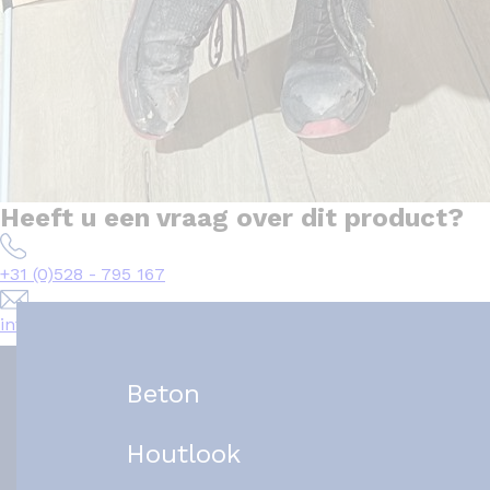
Heeft u een vraag over dit product?
+31 (0)528 - 795 167
info@het-tegelplein.nl
Beton
Houtlook