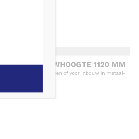
ING U 1 – BOUWHOOGTE 1120 MM
n
TECEprofil
profielbuizen of voor inbouw in metaal-