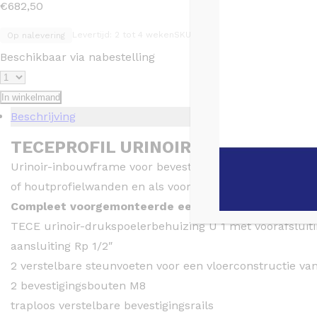
€
682,50
Levertijd: 2 tot 4 weken
SKU: 9320308
Op nalevering
Beschikbaar via nabestelling
In winkelmand
Beschrijving
TECEPROFIL URINOIR-INBOUWFRAM
Urinoir-inbouwframe voor bevestiging van handmatige e
of houtprofielwanden en als voorwand- en hoekopstellin
Compleet voorgemonteerde eenheid, bestaande uit:
TECE urinoir-drukspoelerbehuizing U 1 met voorafslu
aansluiting Rp 1/2″
2 verstelbare steunvoeten voor een vloerconstructie 
2 bevestigingsbouten M8
traploos verstelbare bevestigingsrails