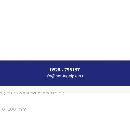
E – MET TECE DRUKSPOELERBEHUIZ
n elektronische bedieningssystemen. Voor bevestiging aa
g.
iting en ruwbouwbescherming
van 0–200 mm