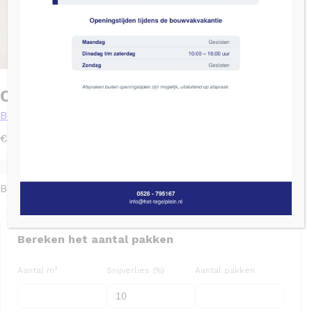
Cristacer Aveneu Sand – 90×90
Beton
2
€
49,95
/ m
Levertijd: 2 tot 4 weken
SKU: 1010077
Op nalevering
Beschikbaar via nabestelling
Bereken het aantal pakken
Aantal m²
Snijverlies (%)
Aantal pakken