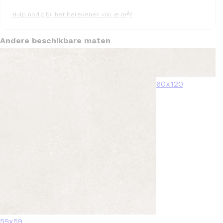
2
Hulp nodig bij het berekenen van je m
?
Andere beschikbare maten
60x120
59x59