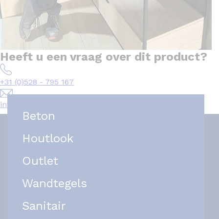
Heeft u een vraag over dit product?
+31 (0)528 - 795 167
info@het-tegelplein.nl
Beton
Houtlook
Outlet
Wandtegels
Sanitair