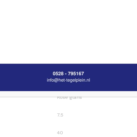
Vloertegel, Wandtegel
nvt
Nee
Nee
Rose glans
7.5
40