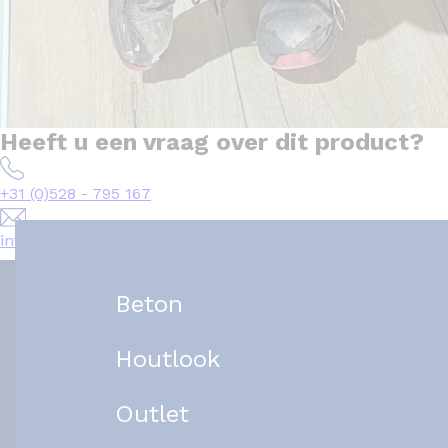
Heeft u een vraag over dit product?
+31 (0)528 - 795 167
info@het-tegelplein.nl
Beton
Houtlook
Outlet