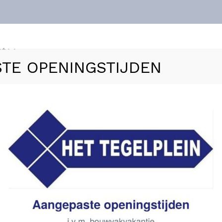
nt
TE OPENINGSTIJDEN
ls
Vloerverwarming
Sanitair
Zakelijk
Refer
glans – 7.5×40