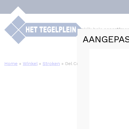
Bekijk hele
assortime
AANGEPAS
Webshop
Tege
Home
»
Winkel
»
Stroken
»
Del Conca FRAMMENTI Rose 