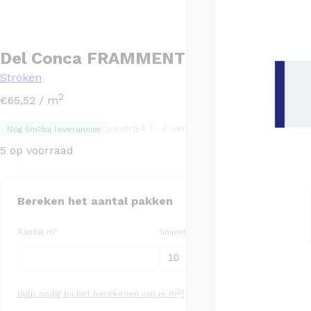
Del Conca FRAMMENTI Rose glans – 
Stroken
2
€
65,52
/ m
Levertijd: 1 - 3 werkdagen
TGL code: TGL1351
Nog 5m
bij leverancier
2
5 op voorraad
Bereken het aantal pakken
Aantal m²
Snijverlies (%)
Aa
2
Hulp nodig bij het berekenen van je m
?