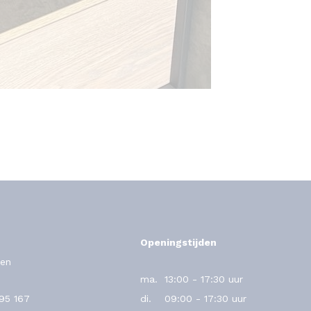
Openingstijden
en
ma.
13:00 - 17:30 uur
795 167
di.
09:00 - 17:30 uur