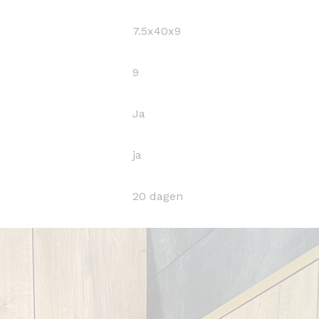
7.5x40x9
9
Ja
ja
20 dagen