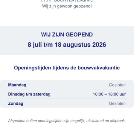
7.5×40
ntal pakken