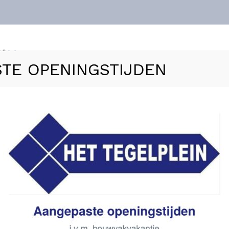
nt
TE OPENINGSTIJDEN
ls
Vloerverwarming
Sanitair
Zakelijk
Refer
at – 13×13