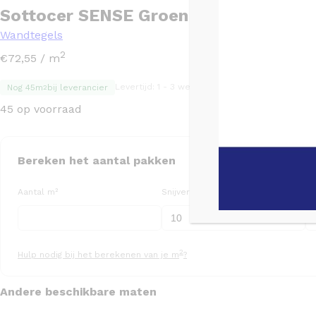
Sottocer SENSE Groen mat – 13×13
Wandtegels
2
€
72,55
/ m
Levertijd: 1 - 3 werkdagen
TGL code: TGL1404
Nog 45m
bij leverancier
2
45 op voorraad
Bereken het aantal pakken
Aantal m²
Snijverlies (%)
Aa
2
Hulp nodig bij het berekenen van je m
?
Andere beschikbare maten