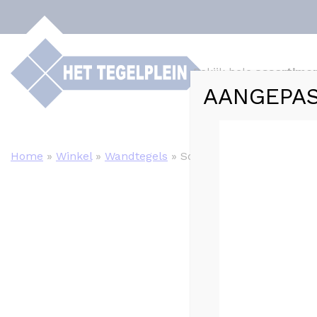
Bekijk hele
assortime
AANGEPAS
Webshop
Tege
Home
»
Winkel
»
Wandtegels
»
Sottocer SENSE Groen m