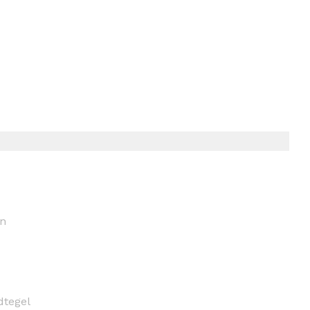
n
tegel