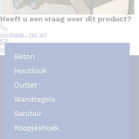
Heeft u een vraag over dit product?
+31 (0)528 - 795 167
info@het-tegelplein.nl
Beton
Houtlook
Outlet
Wandtegels
Sanitair
Koopjeshoek