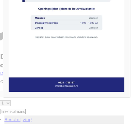
Dorpel Fijn Basalt Gezoet 103x13x2
cm
Dorpel fijn gezoet
€
42,00
Levertijd: 2 tot 4 weken
SKU: 701994
Op nalevering
In winkelmand
Beschrijving