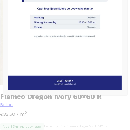
Flamco Oregon Ivory 60×60 R
Beton
2
€
32,50
/ m
Levertijd: 1 - 3 werkdagen
SKU: 141157
Nog 83m
op voorraad
2