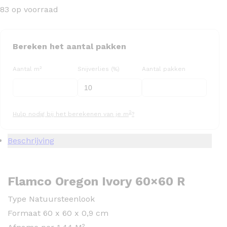
83 op voorraad
Bereken het aantal pakken
Aantal m²
Snijverlies (%)
Aantal pakken
2
Hulp nodig bij het berekenen van je m
?
Beschrijving
Flamco Oregon Ivory 60×60 R
Type Natuursteenlook
Formaat 60 x 60 x 0,9 cm