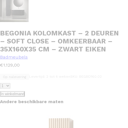
BEGONIA KOLOMKAST – 2 DEUREN
– SOFT CLOSE – OMKEERBAAR –
35X160X35 CM – ZWART EIKEN
Badmeubels
€
1.129,00
Levertijd: 2 tot 4 weken
SKU: BEGBD160.02
Op nalevering
In winkelmand
Andere beschikbare maten