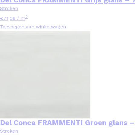
Stroken
2
€
71,06
/ m
Toevoegen aan winkelwagen
Del Conca FRAMMENTI Groen glans –
Stroken