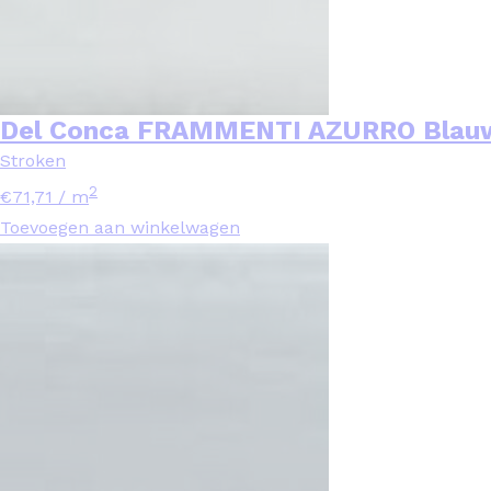
Del Conca FRAMMENTI AZURRO Blauw
Stroken
2
€
71,71
/ m
Toevoegen aan winkelwagen