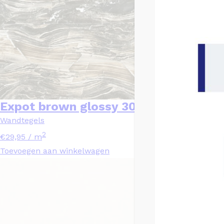
Expot brown glossy 30×120 R
Wandtegels
2
€
29,95
/ m
Toevoegen aan winkelwagen