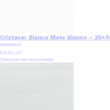
Cristacer Blanco Mate Blanco – 25×4
Wandtegels
2
€
19,95
/ m
Toevoegen aan winkelwagen