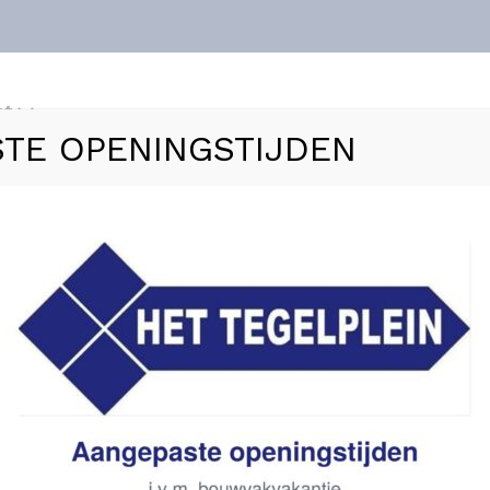
nt
TE OPENINGSTIJDEN
ls
Vloerverwarming
Sanitair
Zakelijk
Refer