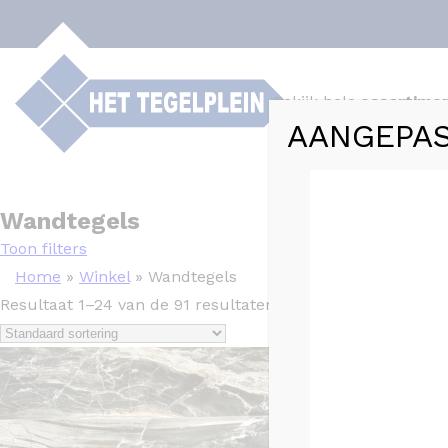
Bekijk hele
assortime
AANGEPAS
Webshop
Tege
Wandtegels
Toon filters
Home
»
Winkel
»
Wandtegels
Resultaat 1–24 van de 91 resultaten wordt getoond