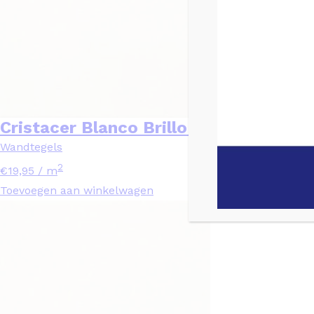
Cristacer Blanco Brillo Blanco – 25×4
Wandtegels
2
€
19,95
/ m
Toevoegen aan winkelwagen