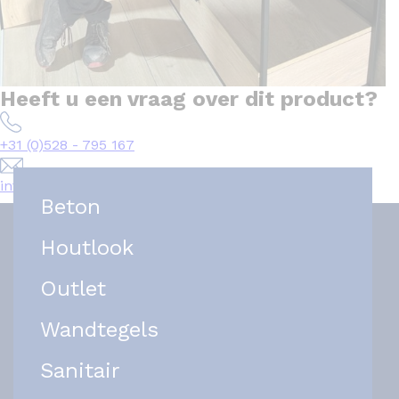
Heeft u een vraag over dit product?
+31 (0)528 - 795 167
info@het-tegelplein.nl
Beton
Houtlook
Outlet
Wandtegels
Sanitair