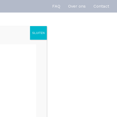
FAQ
Over ons
Contact
SLUITEN
enties
Inspiratie
00CM – GUNMETAL