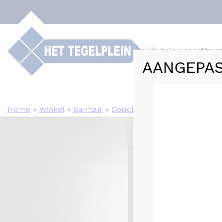
Bekijk hele
assortime
AANGEPAS
Webshop
Tege
Home
»
Winkel
»
Sanitair
»
Douchewanden en Cabines
»