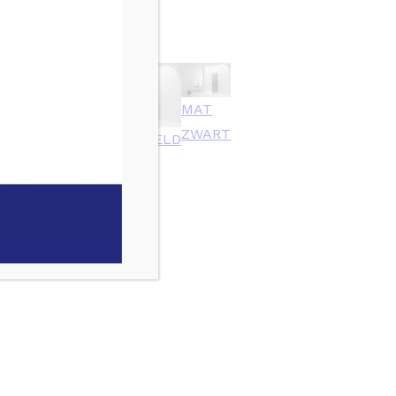
MAT
ZWART
GEBORSTELD
GEBORSTELD
GOUD
KOPER