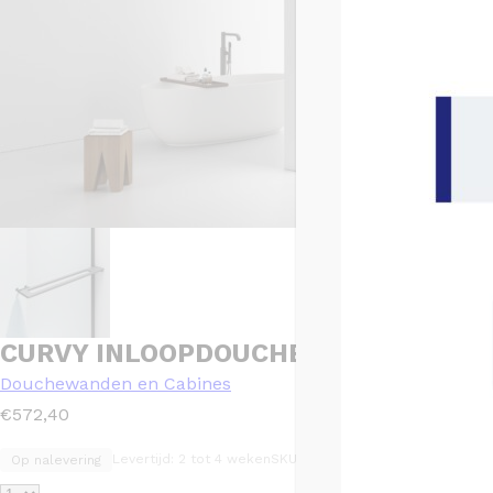
CURVY INLOOPDOUCHE MET HANDDO
Douchewanden en Cabines
€
572,40
Levertijd: 2 tot 4 weken
SKU: DW-100GG
Op nalevering