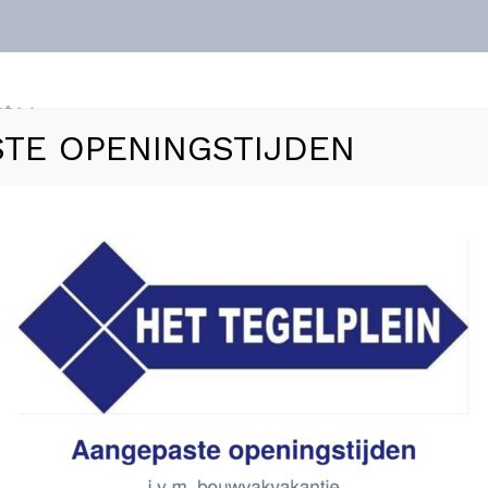
nt
TE OPENINGSTIJDEN
ls
Vloerverwarming
Sanitair
Zakelijk
Refer
CURVY INLOOPDOUCHE MET HANDDOEKHOUDER 100X2