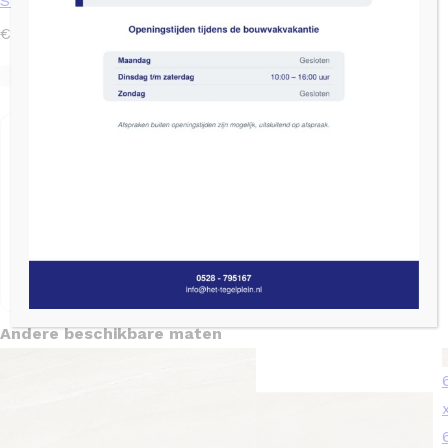
Stone
2
€
48,34
/ m
Levertijd: 2 tot 4 weken
SKU: TGL2824
Op nalevering
Bereken het aantal pakken
Aantal m²
Snijverlies (%)
Aantal pakken
2
Hulp nodig bij het berekenen van je m
?
Andere beschikbare maten