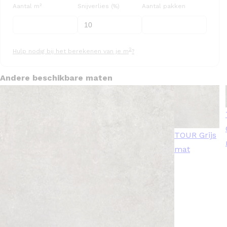
Aantal m²
Snijverlies (%)
Aantal pakken
2
Hulp nodig bij het berekenen van je m
?
Andere beschikbare maten
TOUR Grijs
mat