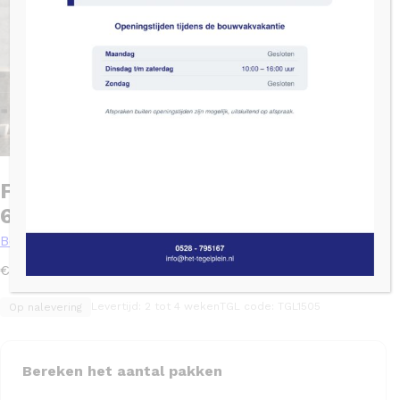
Flaviker RE-TOUR Grijs mat –
60×120
Beton
2
€
87,47
/ m
Levertijd: 2 tot 4 weken
TGL code: TGL1505
Op nalevering
Bereken het aantal pakken