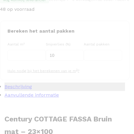
48 op voorraad
Bereken het aantal pakken
Aantal m²
Snijverlies (%)
Aantal pakken
2
Hulp nodig bij het berekenen van je m
?
Beschrijving
Aanvullende informatie
Century COTTAGE FASSA Bruin
mat – 23×100