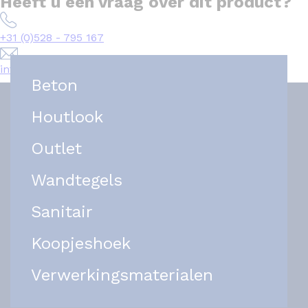
Heeft u een vraag over dit product?
+31 (0)528 - 795 167
info@het-tegelplein.nl
Beton
Houtlook
Outlet
Wandtegels
Sanitair
Koopjeshoek
Verwerkingsmaterialen