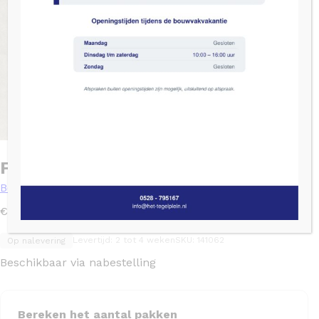
Flaminia space light – 90×90
Beton
2
€
49,95
/ m
Levertijd: 2 tot 4 weken
SKU: 141062
Op nalevering
Beschikbaar via nabestelling
Bereken het aantal pakken