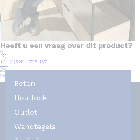
Heeft u een vraag over dit product?
+31 (0)528 - 795 167
info@het-tegelplein.nl
Beton
Houtlook
Outlet
Wandtegels