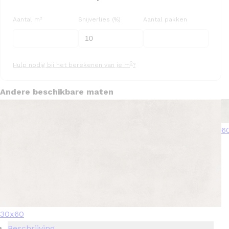
Aantal m²
Snijverlies (%)
Aantal pakken
2
Hulp nodig bij het berekenen van je m
?
Andere beschikbare maten
6
30x60
Beschrijving