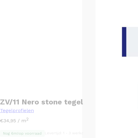
ZV/11 Nero stone tegelprofiel 270 cm
Tegelprofielen
2
€
34,95
/ m
Levertijd: 1 - 3 werkdagen
SKU: PPS-88434
Nog 6m
op voorraad
2