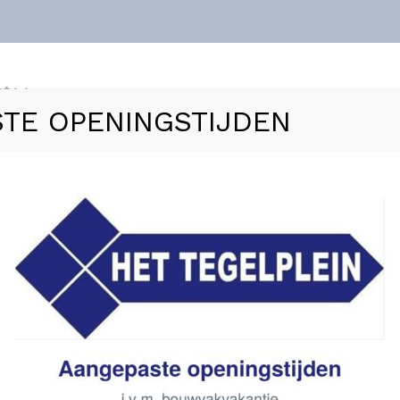
nt
TE OPENINGSTIJDEN
ls
Vloerverwarming
Sanitair
Zakelijk
Refer
lprofiel 270 cm