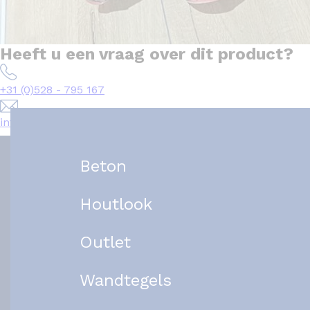
Heeft u een vraag over dit product?
+31 (0)528 - 795 167
info@het-tegelplein.nl
Beton
Houtlook
Outlet
Wandtegels