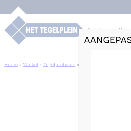
Bekijk hele
assortime
AANGEPAS
Webshop
Tege
Home
»
Winkel
»
Tegelprofielen
»
ZV/11 Nero stone tege