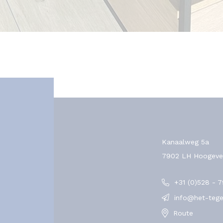
Kanaalweg 5a
7902 LH Hoogeve
+31 (0)528 - 
info@het-tegel
Route