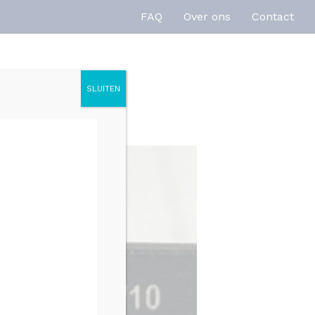
FAQ
Over ons
Contact
SLUITEN
enties
Inspiratie