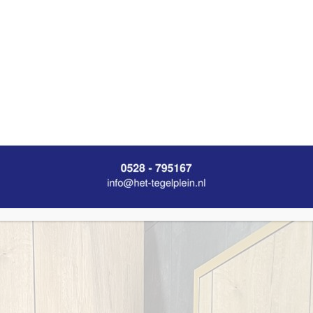
m
Aflevering in overleg
Op voorraad is binnen 48 uur geleverd
14 dagen bedenktijd
Niet goed? Geld terug!