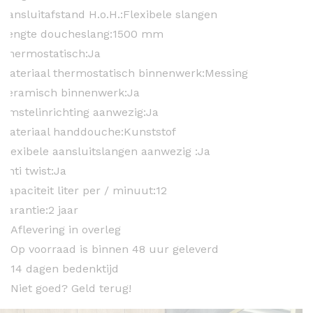
Aansluitafstand H.o.H.:
Flexibele slangen
Lengte doucheslang:
1500 mm
Thermostatisch:
Ja
Materiaal thermostatisch binnenwerk:
Messing
Keramisch binnenwerk:
Ja
Omstelinrichting aanwezig:
Ja
Materiaal handdouche:
Kunststof
Flexibele aansluitslangen aanwezig :
Ja
Anti twist:
Ja
Capaciteit liter per / minuut:
12
Garantie:
2 jaar
Aflevering in overleg
Op voorraad is binnen 48 uur geleverd
14 dagen bedenktijd
Niet goed? Geld terug!