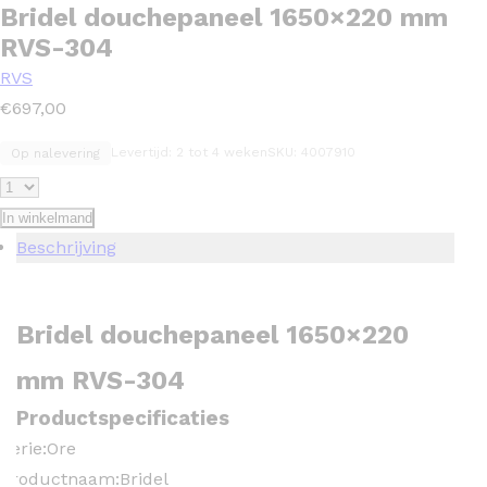
Bridel douchepaneel 1650×220 mm
RVS-304
RVS
€
697,00
Levertijd: 2 tot 4 weken
SKU: 4007910
Op nalevering
In winkelmand
Beschrijving
Bridel douchepaneel 1650×220
mm RVS-304
Productspecificaties
Serie:
Ore
Productnaam:
Bridel