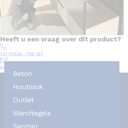
Heeft u een vraag over dit product?
+31 (0)528 - 795 167
info@het-tegelplein.nl
Beton
Houtlook
Outlet
Wandtegels
Sanitair