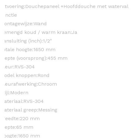
Uitvoering:
Douchepaneel +Hoofddouche met waterval
functie
Montagewijze:
Wand
Gemengd koud / warm kraan:
Ja
Aansluiting (inch):
1/2″
Totale hoogte:
1650 mm
Diepte (voorsprong):
455 mm
Kleur:
RVS-304
Model knoppen:
Rond
Kleurafwerking:
Chroom
Stijl:
Modern
Materiaal:
RVS-304
Materiaal greep:
Messing
Breedte:
220 mm
Diepte:
65 mm
Hoogte:
1650 mm