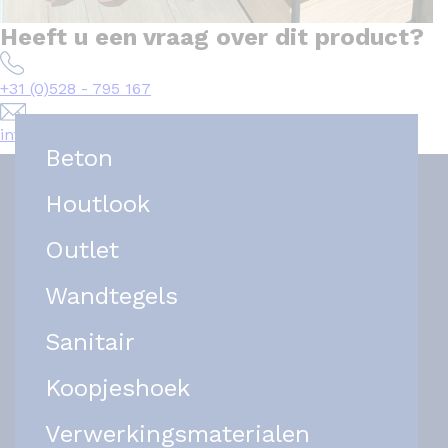
Heeft u een vraag over dit product?
+31 (0)528 - 795 167
info@het-tegelplein.nl
Beton
Houtlook
Outlet
Wandtegels
Sanitair
Koopjeshoek
Verwerkingsmaterialen