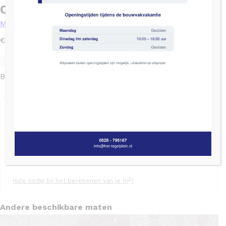
Cristacer Titanium Silver – 60×120
Marmer / Natuursteen
2
€
44,95
/ m
Levertijd: 2 tot 4 weken
SKU: 101247
Op nalevering
Beschikbaar via nabestelling
Bereken het aantal pakken
Aantal m²
Snijverlies (%)
Aantal pakken
2
Hulp nodig bij het berekenen van je m
?
Andere beschikbare maten