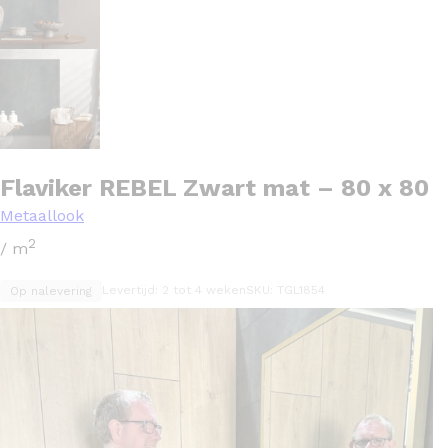
Flaviker REBEL Zwart mat – 80 x 80
Metaallook
2
/ m
Levertijd: 2 tot 4 weken
SKU: TGL1854
Op nalevering