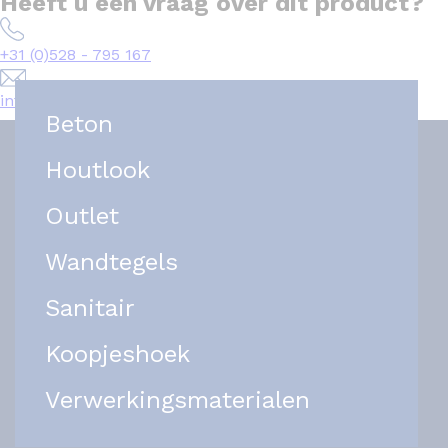
Heeft u een vraag over dit product?
+31 (0)528 - 795 167
info@het-tegelplein.nl
Beton
Houtlook
Outlet
Wandtegels
Sanitair
Koopjeshoek
Verwerkingsmaterialen