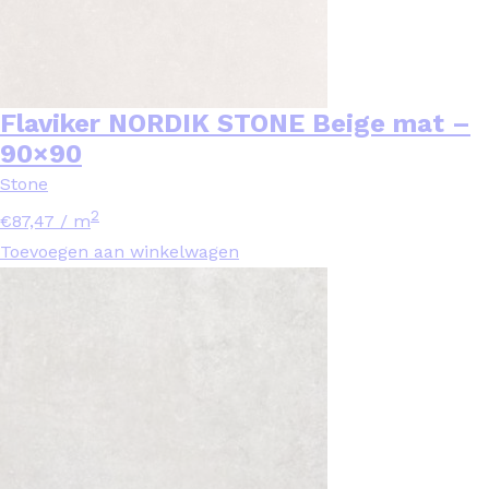
Flaviker NORDIK STONE Beige mat –
90×90
Stone
2
€
87,47
/ m
Toevoegen aan winkelwagen