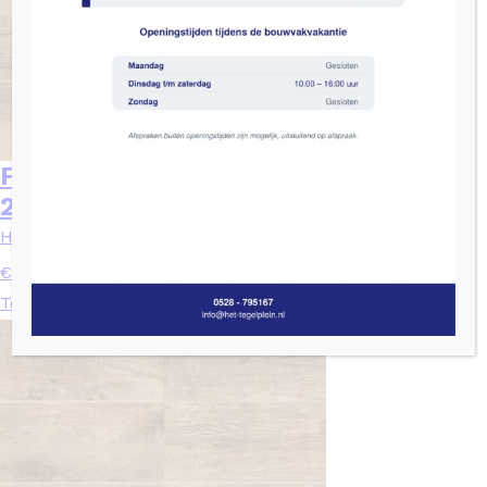
Flaviker DAKOTA Avana Bruin mat –
20×120
Houtlook
2
€
76,06
/ m
Toevoegen aan winkelwagen