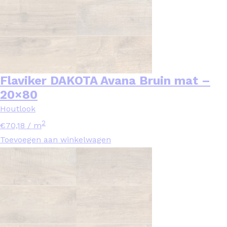
Flaviker DAKOTA Avana Bruin mat –
20×80
Houtlook
2
€
70,18
/ m
Toevoegen aan winkelwagen