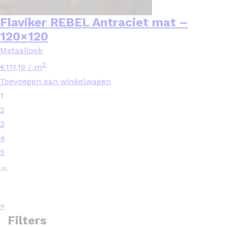
Flaviker REBEL Antraciet mat –
120×120
Metaallook
2
€
111,19
/ m
Toevoegen aan winkelwagen
1
2
3
4
5
→
×
Filters