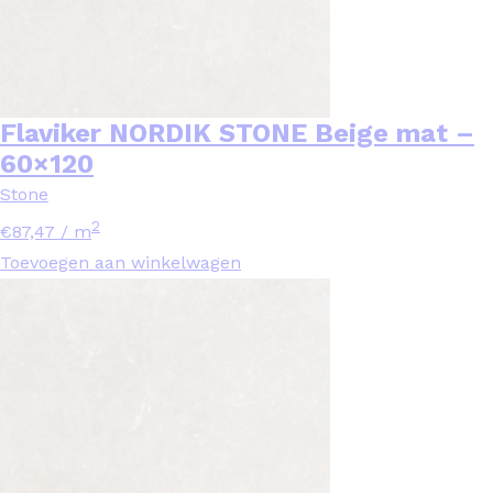
Flaviker NORDIK STONE Beige mat –
60×120
Stone
2
€
87,47
/ m
Toevoegen aan winkelwagen