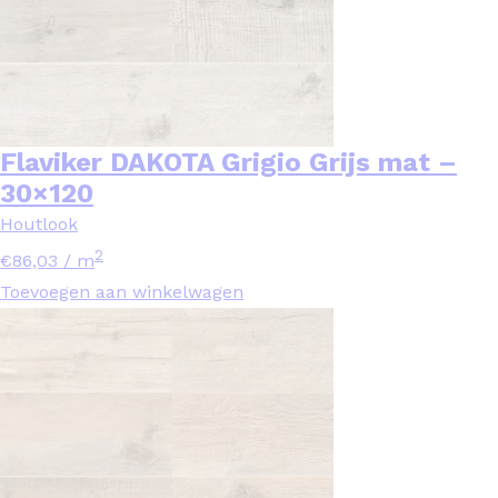
Flaviker DAKOTA Grigio Grijs mat –
30×120
Houtlook
2
€
86,03
/ m
Toevoegen aan winkelwagen