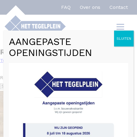
FAQ
Over ons
Contact
Home
»
R10
AANGEPASTE
SLUITEN
OPENINGSTIJDEN
R10
Toon filters
Resultaat 1–24 van de 120 resultaten wordt getoond