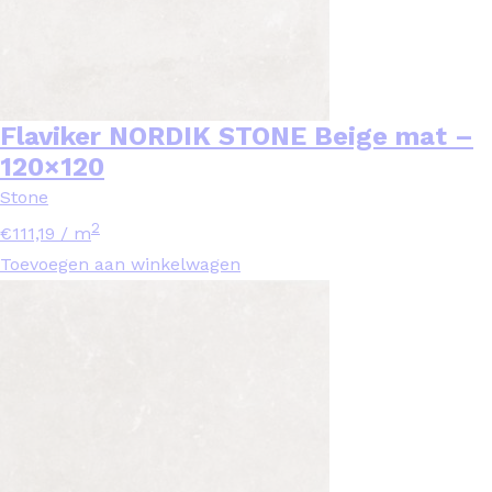
Flaviker NORDIK STONE Beige mat –
120×120
Stone
2
€
111,19
/ m
Toevoegen aan winkelwagen