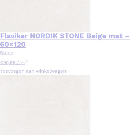
Flaviker NORDIK STONE Beige mat –
60×120
Stone
2
€
99,85
/ m
Toevoegen aan winkelwagen