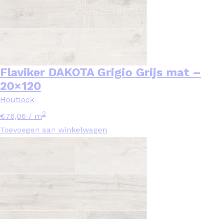
Flaviker DAKOTA Grigio Grijs mat –
20×120
Houtlook
2
€
76,06
/ m
Toevoegen aan winkelwagen