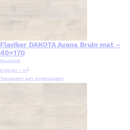
Flaviker DAKOTA Avana Bruin mat –
40×170
Houtlook
2
€
100,82
/ m
Toevoegen aan winkelwagen