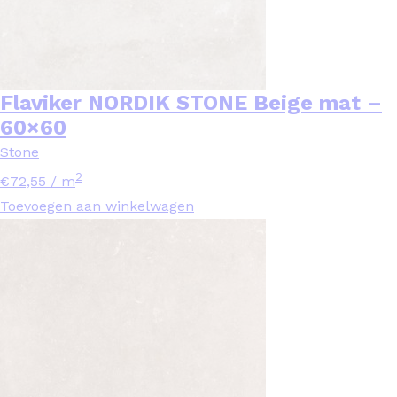
Flaviker NORDIK STONE Beige mat –
60×60
Stone
2
€
72,55
/ m
Toevoegen aan winkelwagen