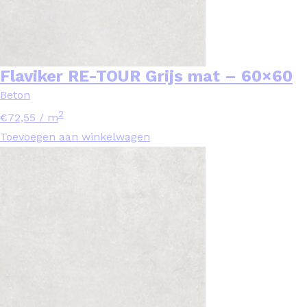
Flaviker RE-TOUR Grijs mat – 60×60
Beton
2
€
72,55
/ m
Toevoegen aan winkelwagen