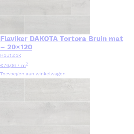
Flaviker DAKOTA Tortora Bruin mat
– 20×120
Houtlook
2
€
76,06
/ m
Toevoegen aan winkelwagen