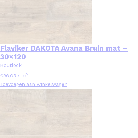
Flaviker DAKOTA Avana Bruin mat –
30×120
Houtlook
2
€
96,05
/ m
Toevoegen aan winkelwagen