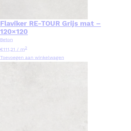
Flaviker RE-TOUR Grijs mat –
120×120
Beton
2
€
111,21
/ m
Toevoegen aan winkelwagen