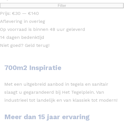
Min.
Max.
Filter
prijs
prijs
Prijs:
€30
—
€140
Aflevering in overleg
Op voorraad is binnen 48 uur geleverd
14 dagen bedenktijd
Niet goed? Geld terug!
700m2 Inspiratie
Met een uitgebreid aanbod in tegels en sanitair
slaagt u gegarandeerd bij Het Tegelplein. Van
industrieel tot landelijk en van klassiek tot modern!
Meer dan 15 jaar ervaring