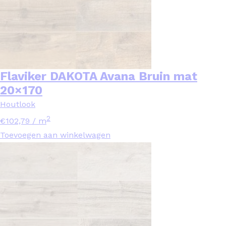
Flaviker DAKOTA Avana Bruin mat
20×170
Houtlook
2
€
102,79
/ m
Toevoegen aan winkelwagen