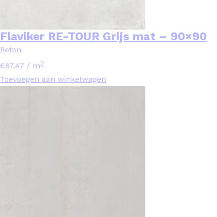
Flaviker RE-TOUR Grijs mat – 90×90
Beton
2
€
87,47
/ m
Toevoegen aan winkelwagen