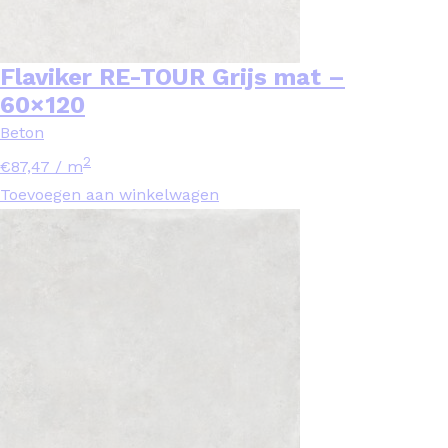
Flaviker RE-TOUR Grijs mat –
60×120
Beton
2
€
87,47
/ m
Toevoegen aan winkelwagen