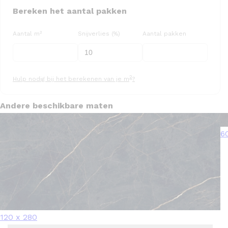
Bereken het aantal pakken
Aantal m²
Snijverlies (%)
Aantal pakken
2
Hulp nodig bij het berekenen van je m
?
Andere beschikbare maten
6
120 x 280