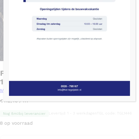
Flaviker SUPREME EVO Zwart mat –
120×120
Marmer / Natuursteen
2
€
112,46
/ m
Levertijd: 1 - 3 werkdagen
TGL code: TGL1446
Nog 8m
bij leverancier
2
8 op voorraad