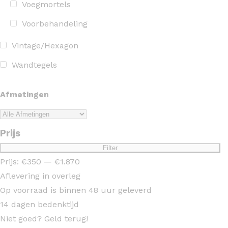
Voegmortels
Voorbehandeling
Vintage/Hexagon
Wandtegels
Afmetingen
Prijs
Min.
Max.
Filter
prijs
prijs
Prijs:
€350
—
€1.870
Aflevering in overleg
Op voorraad is binnen 48 uur geleverd
14 dagen bedenktijd
Niet goed? Geld terug!