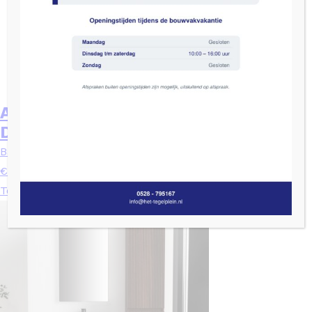
ALONI ELA KOLOMKAST – 2
DEUREN- 35X135X35 CM
Badmeubels
€
425,00
Toevoegen aan winkelwagen