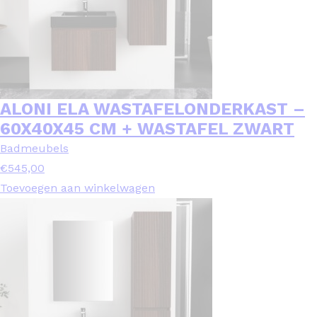
ALONI ELA WASTAFELONDERKAST –
60X40X45 CM + WASTAFEL ZWART
Badmeubels
€
545,00
Toevoegen aan winkelwagen