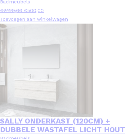
Badmeubels
Oorspronkelijke
Huidige
€
2.120,00
€
500,00
prijs
prijs
Toevoegen aan winkelwagen
was:
is:
€2.120,00.
€500,00.
SALLY ONDERKAST (120CM) +
DUBBELE WASTAFEL LICHT HOUT
Badmeubels