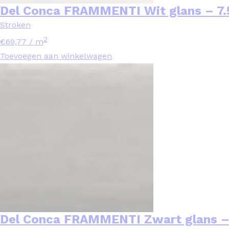
Del Conca FRAMMENTI Wit glans – 7
Stroken
2
€
69,77
/ m
Toevoegen aan winkelwagen
Del Conca FRAMMENTI Zwart glans –