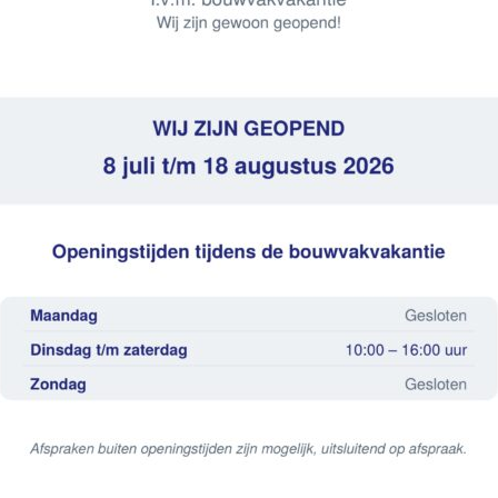
 glans – 7.5×40