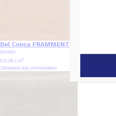
Del Conca FRAMMENTI Bruin glans – 
Stroken
2
€
71,06
/ m
Toevoegen aan winkelwagen