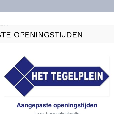
nt
TE OPENINGSTIJDEN
ls
Vloerverwarming
Sanitair
Zakelijk
Refer