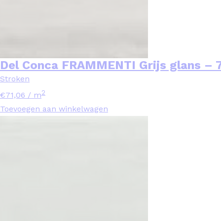
Del Conca FRAMMENTI Grijs glans – 
Stroken
2
€
71,06
/ m
Toevoegen aan winkelwagen