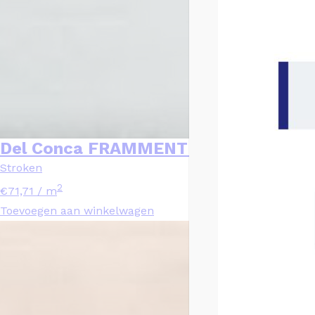
Del Conca FRAMMENTI AZURRO Blauw
Stroken
2
€
71,71
/ m
Toevoegen aan winkelwagen