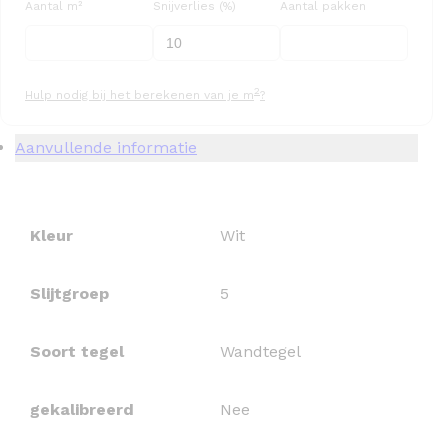
Aantal m²
Snijverlies (%)
Aantal pakken
2
Hulp nodig bij het berekenen van je m
?
Aanvullende informatie
Kleur
Wit
Slijtgroep
5
Soort tegel
Wandtegel
gekalibreerd
Nee