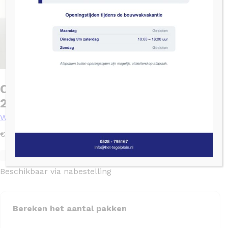
Cristacer Blanco Brillo Blanco –
25×40
Wandtegels
2
€
19,95
/ m
Levertijd: 2 tot 4 weken
SKU: 101001
Op nalevering
Beschikbaar via nabestelling
Bereken het aantal pakken