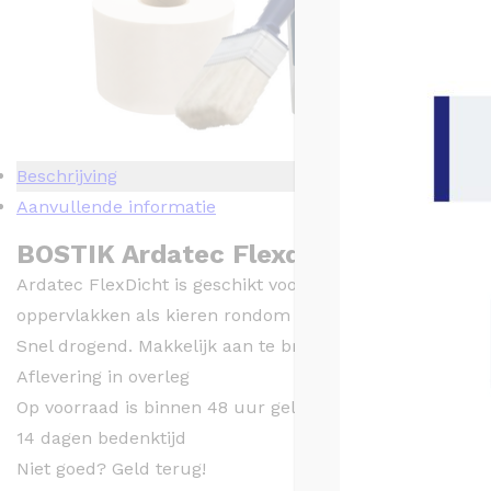
Beschrijving
Aanvullende informatie
BOSTIK Ardatec Flexdicht Megapack
Ardatec FlexDicht is geschikt voor het afdichten van wan
oppervlakken als kieren rondom leidingdoorvoeren en af
Snel drogend. Makkelijk aan te brengen. Verbruik: 1,2-1,
Aflevering in overleg
Op voorraad is binnen 48 uur geleverd
14 dagen bedenktijd
Niet goed? Geld terug!