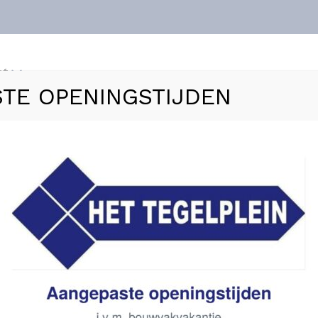
nt
TE OPENINGSTIJDEN
ls
Vloerverwarming
Sanitair
Zakelijk
Refer
ing
»
BOSTIK Ardatec Flexdicht Megapack 5 kg
BOSTIK Ardatec Flexdic
Voorbehandeling
€
70,34
Levertijd: 1 - 3 werkdage
2 stuks op voorraad
2 op voorraad
In winkelmand