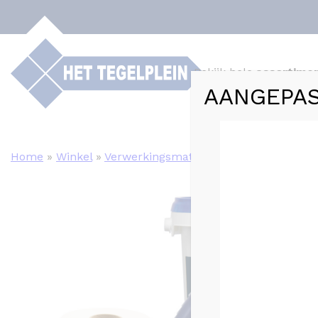
Bekijk hele
assortime
AANGEPAS
Webshop
Tege
Home
»
Winkel
»
Verwerkingsmaterialen
»
Voorbehandel