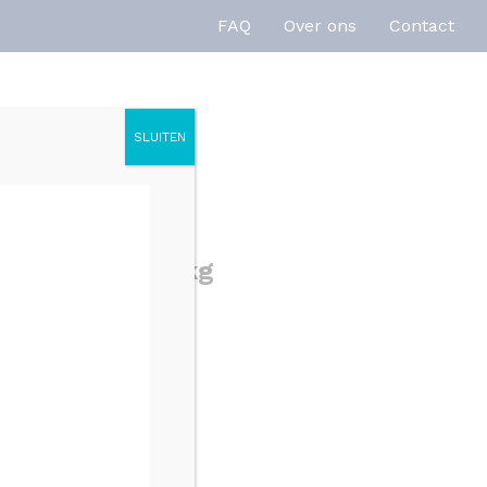
FAQ
Over ons
Contact
SLUITEN
enties
Inspiratie
ht Megapack 5 kg
n
SKU: 630010