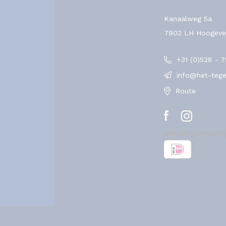
Kanaalweg 5a
7902 LH Hoogeve
+31 (0)528 - 
info@het-tegel
Route
Betalingsmogel