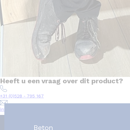
Heeft u een vraag over dit product?
+31 (0)528 - 795 167
info@het-tegelplein.nl
Beton