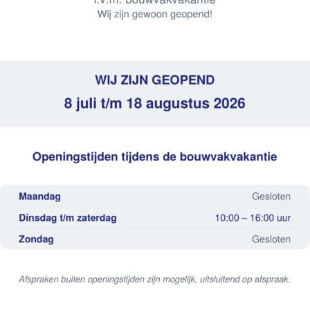
 5 kg
d en vloer, is vochtbestendig en geschikt voor “natte rui
voerputten. Tevens te gebruiken als kimpasta i.c.m. Arda
5 kg/m2, afhankelijk van oppervlak en zuigkracht.